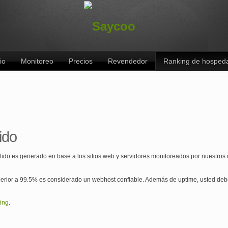
io
Monitoreo
Precios
Revendedor
Ranking de hosped
ido
ido es generado en base a los sitios web y servidores monitoreados por nuestros u
erior a 99.5% es considerado un webhost confiable. Además de uptime, usted debe
ing
.