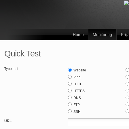
Home
Monitoring
Prij
Quick Test
Type test
Website
Ping
HTTP
HTTPS
DNS
FTP
SSH
URL