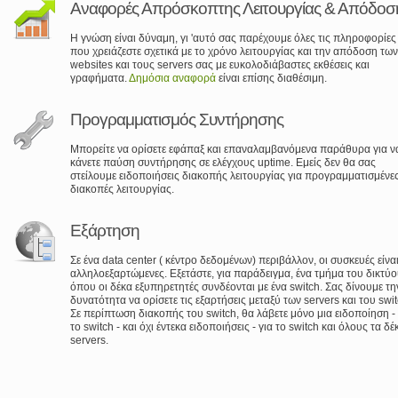
Αναφορές Απρόσκοπτης Λειτουργίας & Απόδοσ
Η γνώση είναι δύναμη, γι 'αυτό σας παρέχουμε όλες τις πληροφορίες
που χρειάζεστε σχετικά με το χρόνο λειτουργίας και την απόδοση των
websites και τους servers σας με ευκολοδιάβαστες εκθέσεις και
γραφήματα.
Δημόσια αναφορά
είναι επίσης διαθέσιμη.
Προγραμματισμός Συντήρησης
Μπορείτε να ορίσετε εφάπαξ και επαναλαμβανόμενα παράθυρα για ν
κάνετε παύση συντήρησης σε ελέγχους uptime. Εμείς δεν θα σας
στείλουμε ειδοποιήσεις διακοπής λειτουργίας για προγραμματισμένε
διακοπές λειτουργίας.
Εξάρτηση
Σε ένα data center ( κέντρο δεδομένων) περιβάλλον, οι συσκευές είνα
αλληλοεξαρτώμενες. Εξετάστε, για παράδειγμα, ένα τμήμα του δικτύο
όπου οι δέκα εξυπηρετητές συνδέονται με ένα switch. Σας δίνουμε τη
δυνατότητα να ορίσετε τις εξαρτήσεις μεταξύ των servers και του swit
Σε περίπτωση διακοπής του switch, θα λάβετε μόνο μια ειδοποίηση - 
το switch - και όχι έντεκα ειδοποιήσεις - για το switch και όλους τα δέ
servers.