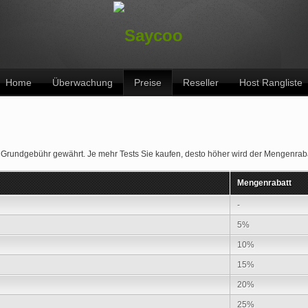
Home
Überwachung
Preise
Reseller
Host Rangliste
 Grundgebühr gewährt. Je mehr Tests Sie kaufen, desto höher wird der Mengenraba
Mengenrabatt
-
5%
10%
15%
20%
25%