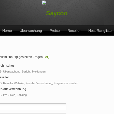
Home
Überwachung
Preise
Reseller
Host Rangliste
ellt mit häufig gestellten Fragen
FAQ
.
echnisches
B. Überwachung, Bericht, Meldungen
eseller
B. Reseller Website, Reseller Verrechnung, Fragen von Kunden
erkauf/Verrechnung
B. Pre-Sales, Zahlung