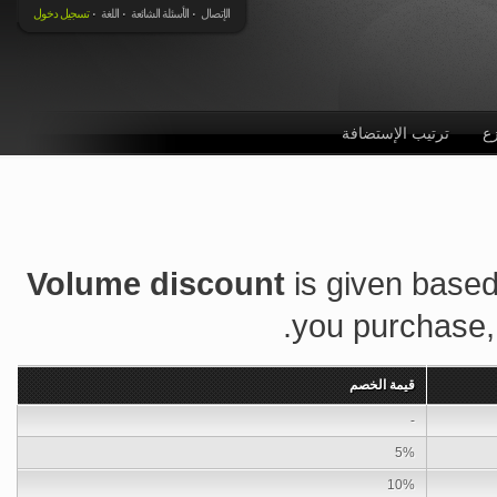
الإتصال
الأسئلة الشائعة
اللغة
تسجيل دخول
ع
ترتيب الإستضافة
Volume discount
is given based
you purchase,
قيمة الخصم
-
5%
10%