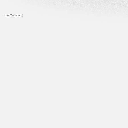
SayCoo.com