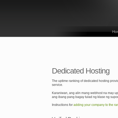
Ho
Dedicated Hosting
The uptime ranking of dedicated hosting provid
service.
Karaniwan, ang alin mang webhost na may upt
ang ibang pang bagay tulad ng klase ng supor
Instructions for
adding your company to the ra