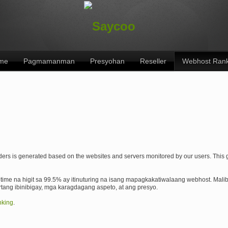
me
Pagmamanman
Presyohan
Reseller
Webhost Rank
ers is generated based on the websites and servers monitored by our users. This giv
ime na higit sa 99.5% ay itinuturing na isang mapagkakatiwalaang webhost. Malib
tang ibinibigay, mga karagdagang aspeto, at ang presyo.
nking
.