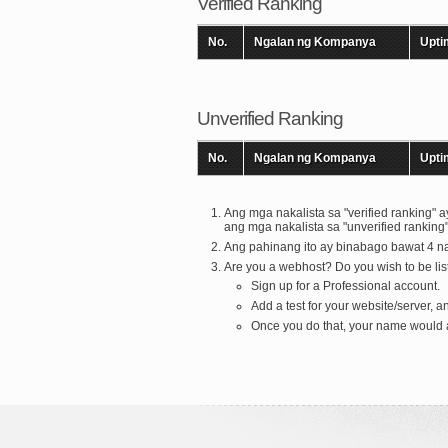
Verified Ranking
No.
Ngalan ng Kompanya
Upti
Unverified Ranking
No.
Ngalan ng Kompanya
Upti
Ang mga nakalista sa "verified ranking
ang mga nakalista sa "unverified rank
Ang pahinang ito ay binabago bawat 4 n
Are you a webhost? Do you wish to be list
Sign up for a Professional account.
Add a test for your website/server, a
Once you do that, your name would a