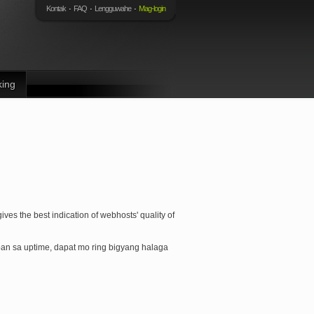
Kontak
FAQ
Lengguwahe
Mag-login
ing
es the best indication of webhosts' quality of
an sa uptime, dapat mo ring bigyang halaga