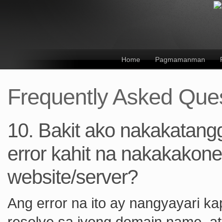
Home
Pagmamanman
Frequently Asked Que
10. Bakit ako nakakatang
error kahit na nakakakone
website/server?
Ang error na ito ay nangyayari k
resolve sa iyong domain name, a