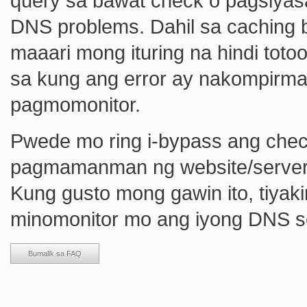
query sa bawat check o pagsiyas
DNS problems. Dahil sa caching b
maaari mong ituring na hindi totoo 
sa kung ang error ay nakompirm
pagmomonitor.
Pwede mo ring i-bypass ang che
pagmamanman ng website/server 
Kung gusto mong gawin ito, tiya
minomonitor mo ang iyong DNS s
Bumalik sa FAQ