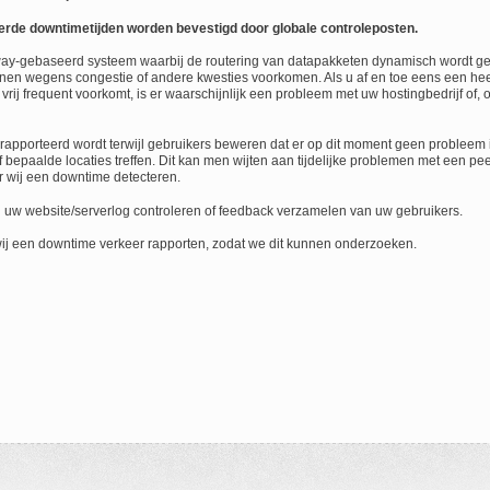
erde downtimetijden worden bevestigd door globale controleposten.
way-gebaseerd systeem waarbij de routering van datapakketen dynamisch wordt gec
en wegens congestie of andere kwesties voorkomen. Als u af en toe eens een heel
j frequent voorkomt, is er waarschijnlijk een probleem met uw hostingbedrijf of, o
pporteerd wordt terwijl gebruikers beweren dat er op dit moment geen probleem is. 
 bepaalde locaties treffen. Dit kan men wijten aan tijdelijke problemen met een p
 wij een downtime detecteren.
n uw website/serverlog controleren of feedback verzamelen van uw gebruikers.
 wij een downtime verkeer rapporten, zodat we dit kunnen onderzoeken.