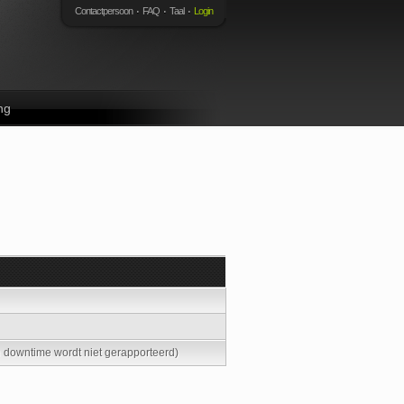
Contactpersoon
FAQ
Taal
Login
ng
 downtime wordt niet gerapporteerd)