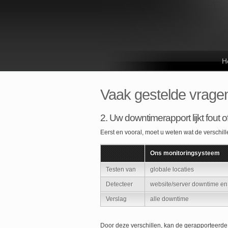
H
Vaak gestelde vrage
2. Uw downtimerapport lijkt fout 
Eerst en vooral, moet u weten wat de verschil
Ons monitoringsysteem
Testen van
globale locaties
Detecteer
website/server downtime en
Verslag
alle downtime
Door deze verschillen, kan de gerapporteerde 