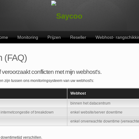
ome
Monitoring
Prijzen
Reseller
Webhost- rangschikki
n (FAQ)
of veroorzaakt conflicten met mijn webhost's.
len zijn tussen ons monitoringsysteem van uw webhost's:
Webhost
binnen het datacentrum
 internetcongestie of breakdown
enkel website/server downtime
enkel onverwachte downtime (verwachte
downtimetijd verschillen.