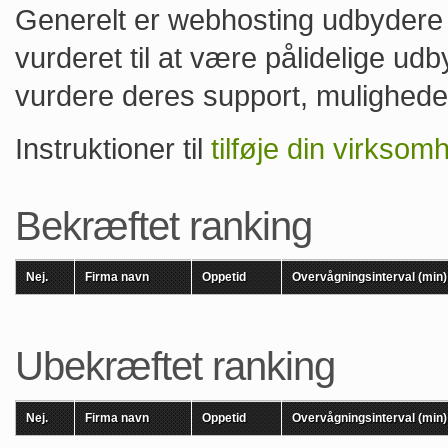
Generelt er webhosting udbydere
vurderet til at være pålidelige ud
vurdere deres support, muligheder
Instruktioner til
tilføje din virkso
Bekræftet ranking
Nej.
Firma navn
Oppetid
Overvågningsinterval (min)
Ubekræftet ranking
Nej.
Firma navn
Oppetid
Overvågningsinterval (min)