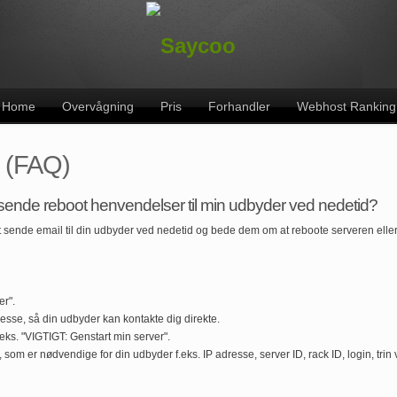
Home
Overvågning
Pris
Forhandler
Webhost Ranking
l (FAQ)
sende reboot henvendelser til min udbyder ved nedetid?
t sende email til din udbyder ved nedetid og bede dem om at reboote serveren ell
er".
esse, så din udbyder kan kontakte dig direkte.
.eks. "VIGTIGT: Genstart min server".
som er nødvendige for din udbyder f.eks. IP adresse, server ID, rack ID, login, trin v