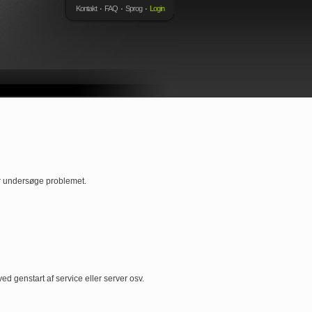
Kontakt
FAQ
Sprog
Login
er undersøge problemet.
ed genstart af service eller server osv.