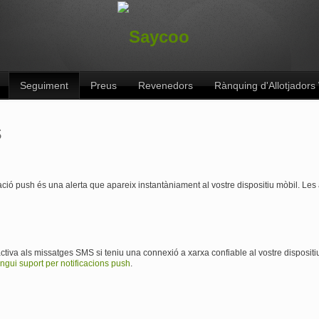
Seguiment
Preus
Revenedors
Rànquing d'Allotjador
s
cació push és una alerta que apareix instantàniament al vostre dispositiu mòbil. Le
ractiva als missatges SMS si teniu una connexió a xarxa confiable al vostre disposi
ingui suport per notificacions push
.