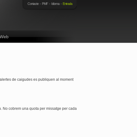
Contacte
PMF
Idioma
Entrada
s Web
s alertes de caigudes es publiquen al moment
tiu. No cobrem una quota per missatge per cada