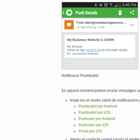
Notificació Pushbullet
En aquest moment podem enviar missatges urge
Instal·leu el vostre client de notificacions
Pushbullet per Android
Pushbullet per iOS
Pushover per Android
Pushover per iOS
Prowl per iOS
Afegiu el contacte urgent (push) al vostre