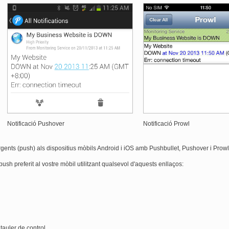
Notificació Pushover
Notificació Prowl
nts (push) als dispositius mòbils Android i iOS amb Pushbullet, Pushover i Prowl
 push preferit al vostre mòbil utilitzant qualsevol d'aquests enllaços:
 tauler de control