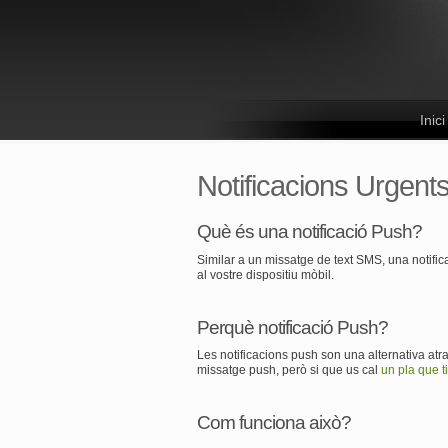
Inici
Notificacions Urgent
Què és una notificació Push?
Similar a un missatge de text SMS, una notifi
al vostre dispositiu mòbil.
Perquè notificació Push?
Les notificacions push son una alternativa at
missatge push, però si que us cal
un pla que t
Com funciona això?