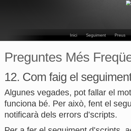
Inici
Seguiment
Preus
Preguntes Més Freqü
12. Com faig el seguime
Algunes vegades, pot fallar el mot
funciona bé. Per això, fent el se
notificarà dels errors d'scripts.
Per a fer el seguiment d'scripts, 