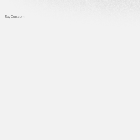
SayCoo.com