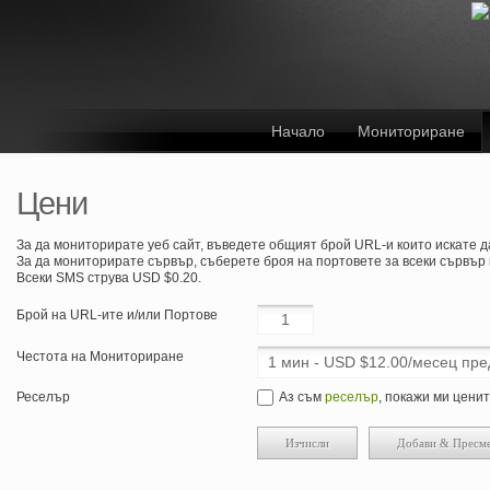
Начало
Мониториране
Цени
За да мониторирате уеб сайт, въведете общият брой URL-и които искате д
За да мониторирате сървър, съберете броя на портовете за всеки сървър 
Всеки SMS струва USD $0.20.
Брой на URL-ите и/или Портове
Честота на Мониториране
Реселър
Аз съм
реселър
, покажи ми цени