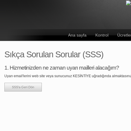
Ana sayfa
Kontrol
Ücretl
Sıkça Sorulan Sorular (SSS)
1. Hizmetinizden ne zaman uyarı mailleri alacağım?
Uyarı email'lerini web site veya sunucunuz KESİNTİYE uğradığında almaktasınız
SSS'a Geri Dön