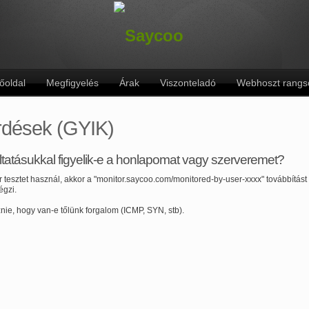
őoldal
Megfigyelés
Árak
Viszonteladó
Webhoszt rangs
rdések (GYIK)
tatásukkal figyelik-e a honlapomat vagy szerveremet?
esztet használ, akkor a "monitor.saycoo.com/monitored-by-user-xxxx" továbbítást 
égzi.
nie, hogy van-e tőlünk forgalom (ICMP, SYN, stb).