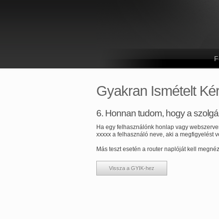
F
Gyakran Ismételt Ké
6. Honnan tudom, hogy a szolgál
Ha egy felhasználónk honlap vagy webszerver t
xxxxx a felhasználó neve, aki a megfigyelést v
Más teszt esetén a router naplóját kell megnéz
Vissza a GYIK-hez