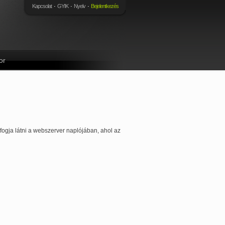
Kapcsolat
GYIK
Nyelv
Bejelentkezés
or
fogja látni a webszerver naplójában, ahol az