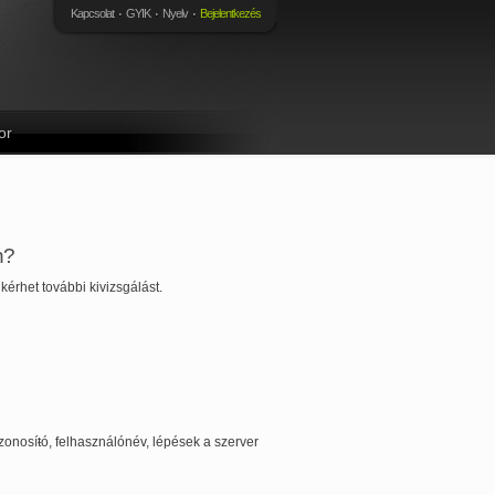
Kapcsolat
GYIK
Nyelv
Bejelentkezés
or
n?
kérhet további kivizsgálást.
azonosíŧó, felhasználónév, lépések a szerver