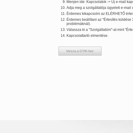
Menjen ide: Kapcsolatok -> Új e-mail ka
Adja meg a szolgáltatója ügyeleti e-mail 
Érdemes kikapcsolni az ELÉRHETŐ értesí
Érdemes beállítani az "Értesítés küldése X
problémáknál).
Válassza ki a "Szolgáltatóm"-at mint "Értes
Kapcsolattartó elmentése.
Vissza a GYIK-hez