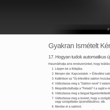
F
Gyakran Ismételt Ké
17. Hogyan tudok automatikus újr
Használhatja arra rendszerünket, hogy leállás 
Lépjen be a fiókjába.
Menjen ide: Kapcsolatok -> Értesítési sa
Kattintson az "Új értesítési sablon hozzá
Változtassa meg a "Sablon nevé"-t valami
Megváltoztathatja a "Feladó"-t a saját e-m
Változtassa meg a tárgyat figyelemfelkel
Változtassa meg a levelet, hogy a szolgál
vagy szolgáltatás újraindításához, stb.
Mentse el a sablont.