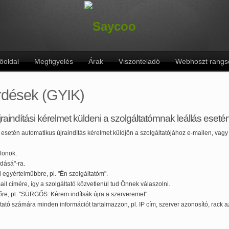
őoldal
Megfigyelés
Árak
Viszonteladó
Webhoszt rangs
rdések (GYIK)
aindítási kérelmet küldeni a szolgáltatómnak leállás eseté
esetén automatikus újraindítás kérelmet küldjön a szolgáltatójához e-mailen, vagy 
blonok.
adásá"-ra.
 egyértelműbbre, pl. "Én szolgáltatóm".
ail címére, így a szolgáltató közvetlenül tud Önnek válaszolni.
tőre, pl. "SÜRGŐS: Kérem indítsák újra a szerveremet".
tató számára minden információt tartalmazzon, pl. IP cím, szerver azonosító, rack 