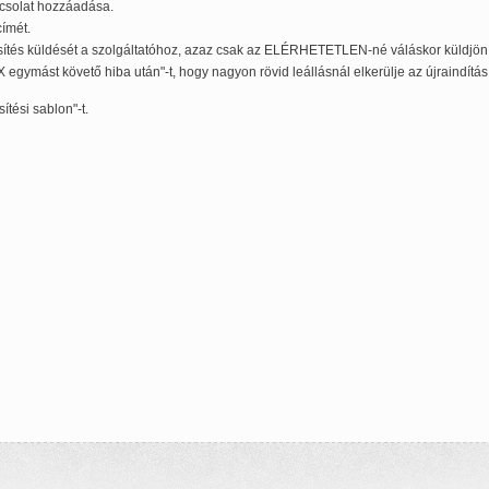
pcsolat hozzáadása.
címét.
tés küldését a szolgáltatóhoz, azaz csak az ELÉRHETETLEN-né váláskor küldjön ú
 egymást követő hiba után"-t, hogy nagyon rövid leállásnál elkerülje az újraindítás 
ítési sablon"-t.