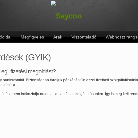
őoldal
Megfigyelés
Árak
Viszonteladó
Webhoszt rangs
rdések (GYIK)
eg" fizetési megoldást?
egy bankszámlát. Biztonságban tároljuk pénzét és Ön ezzel fizetheti szolgáltatásain
edezésére.
öltése nem iratkoztatja automatikusan fel a szolgáltatásunkra. Így is meg kell rende