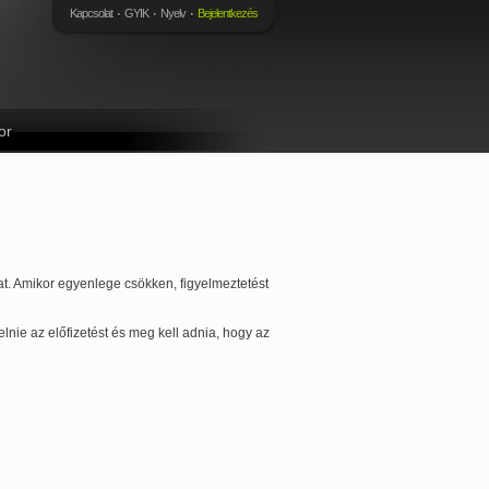
Kapcsolat
GYIK
Nyelv
Bejelentkezés
or
kat. Amikor egyenlege csökken, figyelmeztetést
lnie az előfizetést és meg kell adnia, hogy az