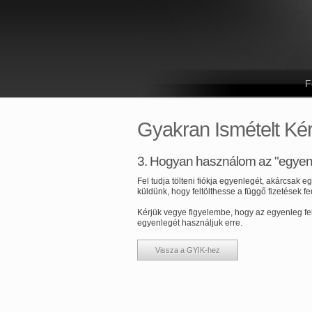
F
Gyakran Ismételt Ké
3. Hogyan használom az "egyenl
Fel tudja tölteni fiókja egyenlegét, akárcsak 
küldünk, hogy feltölthesse a függő fizetések f
Kérjük vegye figyelembe, hogy az egyenleg felt
egyenlegét használjuk erre.
Vissza a GYIK-hez