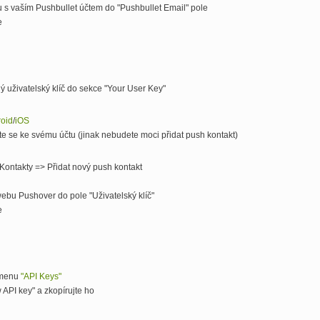
 s vaším Pushbullet účtem do "Pushbullet Email" pole
e
ný uživatelský klíč do sekce "Your User Key"
oid
/
iOS
te se ke svému účtu (jinak nebudete moci přidat push kontakt)
Kontakty => Přidat nový push kontakt
e webu Pushover do pole "Uživatelský klíč"
e
o menu
"API Keys"
 API key" a zkopírujte ho