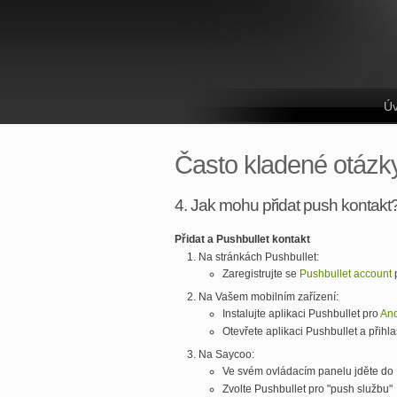
Ú
Často kladené otázk
4. Jak mohu přidat push kontakt
Přidat a Pushbullet kontakt
Na stránkách Pushbullet:
Zaregistrujte se
Pushbullet account
p
Na Vašem mobilním zařízení:
Instalujte aplikaci Pushbullet pro
And
Otevřete aplikaci Pushbullet a přih
Na Saycoo:
Ve svém ovládacím panelu jděte do 
Zvolte Pushbullet pro "push službu"