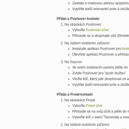
Zadejte e-mailovou adresu spojenou
Vyplňte další relevantní pole a uložt
Přidat a Pushover kontakt
Na stránkách Pushover:
Vytvořte
Pushover účet
Přihlaste se a zkopírujte váš 30míst
Na Vašem mobilním zařízení:
Instalujte aplikaci Pushover pro
Andr
Otevřete aplikaci Pushover a přihlas
Na Saycoo:
Ve svém ovládacím panelu jděte do 
Zvolte Pushover pro "push službu"
Vložte klíč, který jste zkopírovali z
Vyplňte další relevantní pole a uložt
Přidat a Prowl kontakt
Na stránkách Prowl:
Vytvořte
Prowl účet
Přihlaste se na svůj účet a jděte d
Vytvořte klíč v sekci "Generate a new
Na Vašem mobilním zařízení: