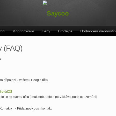
vod
Monitorování
Ceny
Prodejce
Hodnocení webhosti
y (FAQ)
?
o připojení k vašemu Google účtu
roid
/
iOS
laste se ke svému účtu (jinak nebudete moci získávat push upozornění)
Kontakty => Přidat nový push kontakt