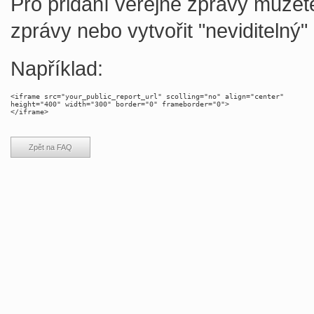
Pro přidání veřejné zprávy můžet
zprávy nebo vytvořit "neviditelný
Například:
<iframe src="your_public_report_url" scolling="no" align="center"

height="400" width="300" border="0" frameborder="0">

Zpět na FAQ